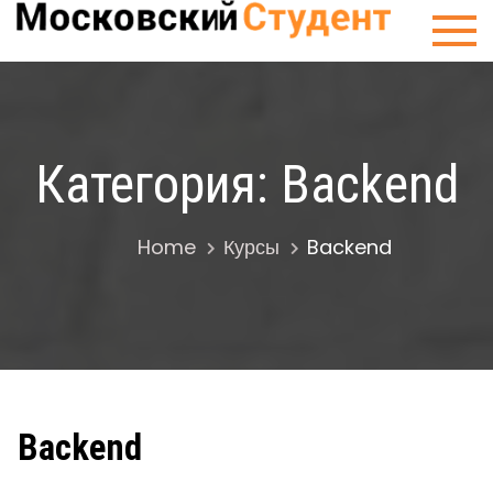
Skip
Сту
to
Мос
content
Категория:
Backend
Home
Курсы
Backend
Backend