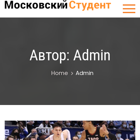
Skip
Сту
to
Мос
content
Автор:
Admin
Home
Admin